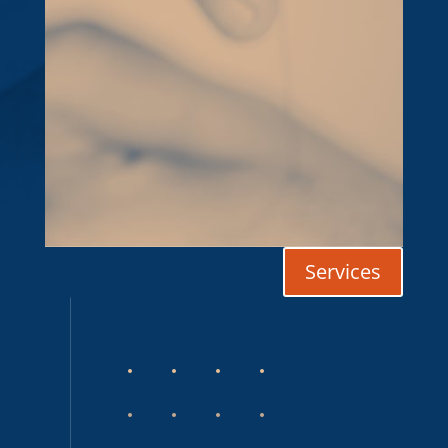
Services