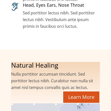
Head, Eyes Ears, Nose Throat
Sed porttitor lectus nibh. Sed porttitor
lectus nibh. Vestibulum ante ipsum
primis in faucibus orci luctus.
Natural Healing
Nulla porttitor accumsan tincidunt. Sed
porttitor lectus nibh. Curabitur non nulla sit
amet nisl tempus convallis quis ac lectus.
Learn More