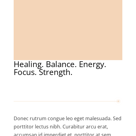
Healing. Balance. Energy.
Focus. Strength.
Donec rutrum congue leo eget malesuada. Sed
porttitor lectus nibh. Curabitur arcu erat,
accumsan id imperdiet et, porttitor at sem.