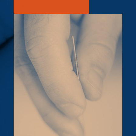
Book An Appointment