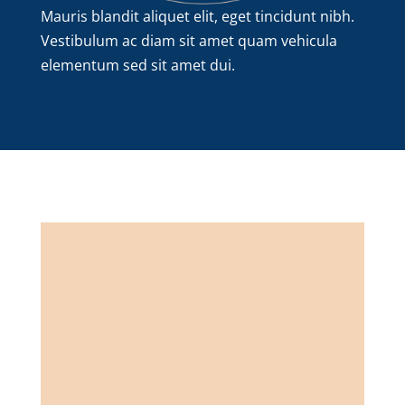
Mauris blandit aliquet elit, eget tincidunt nibh.
Vestibulum ac diam sit amet quam vehicula
elementum sed sit amet dui.